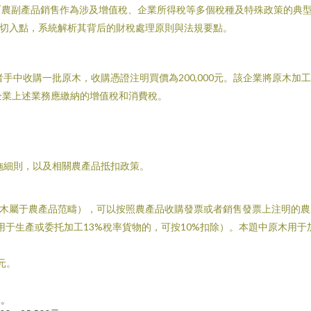
而農副產品銷售作為涉及增值稅、企業所得稅等多個稅種及特殊政策的典
為切入點，系統解析其背后的財稅處理原則與法規要點。
手中收購一批原木，收購憑證注明買價為200,000元。該企業將原木加
該企業上述業務應繳納的增值稅和消費稅。
施細則，以及相關農產品抵扣政策。
木屬于農產品范疇），可以按照農產品收購發票或者銷售發票上注明的農
于生產或委托加工13%稅率貨物的，可按10%扣除）。本題中原木用于加
0元。
元。