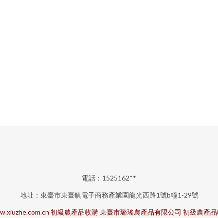
電話：1525162**
地址：東臺市東臺鎮電子商務產業園龍光西路1號b幢1-29號
.xiuzhe.com.cn
初級農產品收購
東臺市璐瑤農產品有限公司
初級農產品