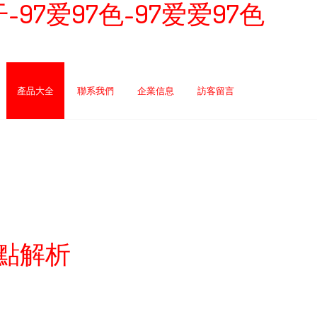
97干-97爱97色-97爱爱97色
產品大全
聯系我們
企業信息
訪客留言
點解析
例