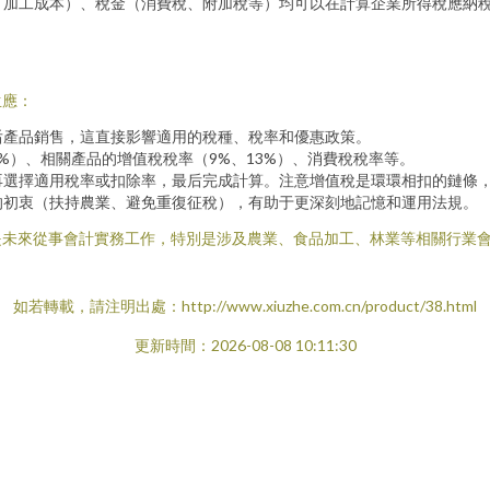
、加工成本）、稅金（消費稅、附加稅等）均可以在計算企業所得稅應納
生應：
后產品銷售，這直接影響適用的稅種、稅率和優惠政策。
%）、相關產品的增值稅稅率（9%、13%）、消費稅稅率等。
再選擇適用稅率或扣除率，最后完成計算。注意增值稅是環環相扣的鏈條
的初衷（扶持農業、避免重復征稅），有助于更深刻地記憶和運用法規。
是未來從事會計實務工作，特別是涉及農業、食品加工、林業等相關行業
如若轉載，請注明出處：http://www.xiuzhe.com.cn/product/38.html
更新時間：2026-08-08 10:11:30