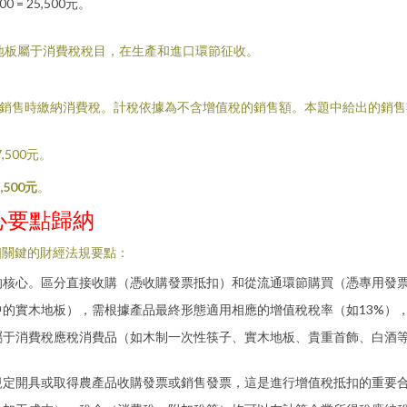
0 = 25,500元。
地板屬于消費稅稅目，在生產和進口環節征收。
銷售時繳納消費稅。計稅依據為不含增值稅的銷售額。本題中給出的銷售額3
7,500元。
7,500元
。
心要點歸納
個關鍵的財經法規要點：
核心。區分直接收購（憑收購發票抵扣）和從流通環節購買（憑專用發票
的實木地板），需根據產品最終形態適用相應的增值稅稅率（如13%）
屬于消費稅應稅消費品（如木制一次性筷子、實木地板、貴重首飾、白酒
規定開具或取得農產品收購發票或銷售發票，這是進行增值稅抵扣的重要