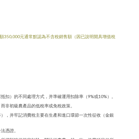
50,000元通常默認為不含稅銷售額（因已說明開具增值稅
抵扣）的不同處理方式，并準確運用扣除率（9%或10%）。
，而非初級農產品的低稅率或免稅政策。
等），并牢記消費稅主要在生產和進口環節一次性征收（金銀
合法憑證。