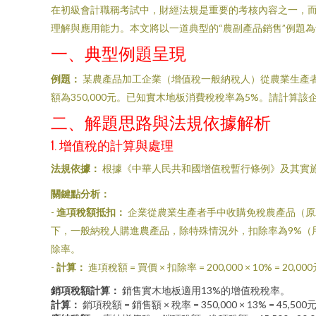
在初級會計職稱考試中，財經法規是重要的考核內容之一，
理解與應用能力。本文將以一道典型的“農副產品銷售”例題
一、典型例題呈現
例題：
某農產品加工企業（增值稅一般納稅人）從農業生產者
額為350,000元。已知實木地板消費稅稅率為5%。請計算
二、解題思路與法規依據解析
1. 增值稅的計算與處理
法規依據：
根據《中華人民共和國增值稅暫行條例》及其實
關鍵點分析：
-
進項稅額抵扣：
企業從農業生產者手中收購免稅農產品（原
下，一般納稅人購進農產品，除特殊情況外，扣除率為9%（用
除率。
-
計算：
進項稅額 = 買價 × 扣除率 = 200,000 × 10% = 20,00
銷項稅額計算：
銷售實木地板適用13%的增值稅稅率。
計算：
銷項稅額 = 銷售額 × 稅率 = 350,000 × 13% = 45,500