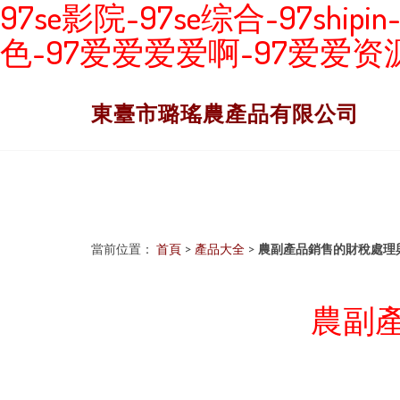
97se影院-97se综合-97ship
色-97爱爱爱爱啊-97爱爱
東臺市璐瑤農產品有限公司
當前位置：
首頁
>
產品大全
>
農副產品銷售的財稅處理
農副