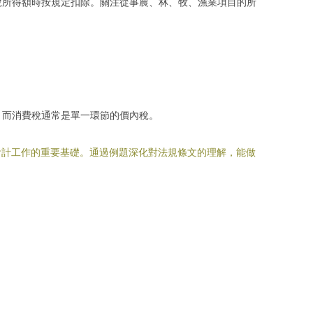
稅所得額時按規定扣除。關注從事農、林、牧、漁業項目的所
，而消費稅通常是單一環節的價內稅。
會計工作的重要基礎。通過例題深化對法規條文的理解，能做