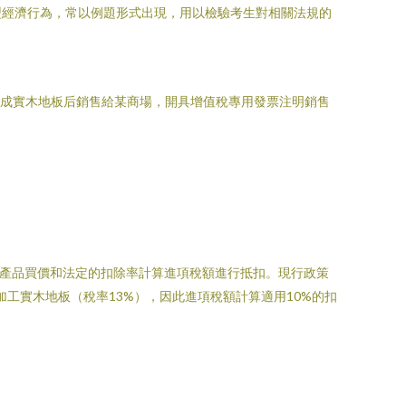
型經濟行為，常以例題形式出現，用以檢驗考生對相關法規的
工成實木地板后銷售給某商場，開具增值稅專用發票注明銷售
產品買價和法定的扣除率計算進項稅額進行抵扣。現行政策
工實木地板（稅率13%），因此進項稅額計算適用10%的扣