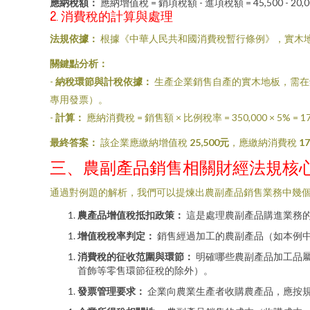
應納稅額：
應納增值稅 = 銷項稅額 - 進項稅額 = 45,500 - 20,00
2. 消費稅的計算與處理
法規依據：
根據《中華人民共和國消費稅暫行條例》，實木
關鍵點分析：
-
納稅環節與計稅依據：
生產企業銷售自產的實木地板，需在
專用發票）。
-
計算：
應納消費稅 = 銷售額 × 比例稅率 = 350,000 × 5% = 1
最終答案：
該企業應繳納增值稅
25,500元
，應繳納消費稅
1
三、農副產品銷售相關財經法規核
通過對例題的解析，我們可以提煉出農副產品銷售業務中幾
農產品增值稅抵扣政策：
這是處理農副產品購進業務的
增值稅稅率判定：
銷售經過加工的農副產品（如本例中
消費稅的征收范圍與環節：
明確哪些農副產品加工品
首飾等零售環節征稅的除外）。
發票管理要求：
企業向農業生產者收購農產品，應按