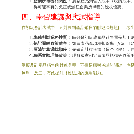
企業所得稅相關性：
農副產品銷售的成本（收購成本
得可能享有的免征或減征企業所得稅的稅收優惠。
四、學習建議與應試指導
在初級會計考試中，面對農副產品銷售的財經法規題目，考
準確判斷業務性質：
區分是初級農產品銷售還是加工
熟記關鍵政策數字：
如農產品進項稅扣除率（9%、10
厘清計算邏輯順序：
先確定計稅依據（是否含稅），
聯系實際理解政策：
理解國家制定農產品抵扣等政策
掌握農副產品銷售的財稅處理，不僅是應對考試的關鍵，也
到舉一反三，有效提升財經法規的應用能力。